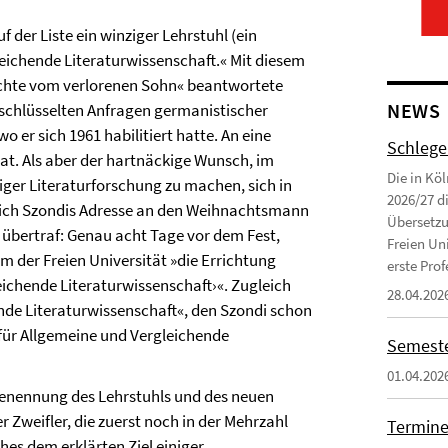
 der Liste ein winziger Lehrstuhl (ein
leichende Literaturwissenschaft.« Mit diesem
ichte vom verlorenen Sohn« beantwortete
NEWS
rschlüsselten Anfragen germanistischer
 er sich 1961 habilitiert hatte. An eine
Schlege
at. Als aber der hartnäckige Wunsch, im
Die in Kö
iger Literaturforschung zu machen, sich in
2026/27 d
e sich Szondis Adresse an den Weihnachtsmann
Übersetzu
 übertraf: Genau acht Tage vor dem Fest,
Freien Uni
 der Freien Universität »die Errichtung
erste Profe
eichende Literaturwissenschaft›«. Zugleich
28.04.202
nde Literaturwissenschaft«, den Szondi schon
ür Allgemeine und Vergleichende
Semeste
01.04.202
Benennung des Lehrstuhls und des neuen
r Zweifler, die zuerst noch in der Mehrzahl
Termine
es dem erklärten Ziel einiger