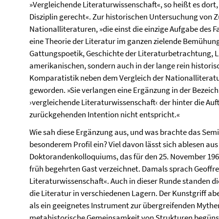
»Vergleichende Literaturwissenschaft«, so heißt es dort
Disziplin gerecht«. Zur historischen Untersuchung v
Nationalliteraturen, »die einst die einzige Aufgabe des F
eine Theorie der Literatur im ganzen zielende Bemühun
Gattungspoetik, Geschichte der Literaturbetrachtung, Lit
amerikanischen, sondern auch in der lange rein historis
Komparatistik neben dem Vergleich der Nationalliteratur
geworden. »Sie verlangen eine Ergänzung in der Bezeic
›vergleichende Literaturwissenschaft‹ der hinter die Auf
zurückgehenden Intention nicht entspricht.«
Wie sah diese Ergänzung aus, und was brachte das Semi
besonderem Profil ein? Viel davon lässt sich ablesen a
Doktorandenkolloquiums, das für den 25. November 1966
früh begehrten Gast verzeichnet. Damals sprach Geoffr
Literaturwissenschaft«. Auch in dieser Runde standen di
die Literatur in verschiedenen Lagern. Der Kunstgriff a
als ein geeignetes Instrument zur übergreifenden Mythe
metahistorische Gemeinsamkeit von Strukturen begünsti