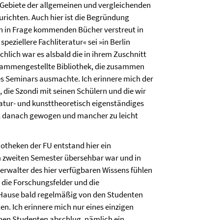
Gebiete der allgemeinen und vergleichenden
urichten. Auch hier ist die Begründung
en in Frage kommenden Bücher verstreut in
peziellere Fachliteratur« sei »in Berlin
lich war es alsbald die in ihrem Zuschnitt
usammengestellte Bibliothek, die zusammen
es Seminars ausmachte. Ich erinnere mich der
 die Szondi mit seinen Schülern und die wir
atur- und kunsttheoretisch eigenständiges
tel danach gewogen und mancher zu leicht
iotheken der FU entstand hier ein
m zweiten Semester übersehbar war und in
erwalter des hier verfügbaren Wissens fühlen
 die Forschungsfelder und die
 Hause bald regelmäßig von den Studenten
. Ich erinnere mich nur eines einzigen
nen Studenten abschlug, nämlich ein