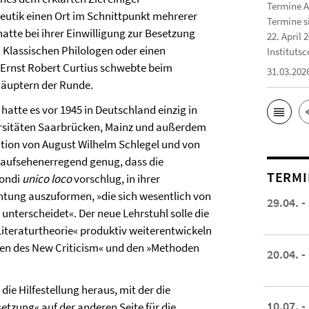
Termine A
eutik einen Ort im Schnittpunkt mehrerer
Termine s
hatte bei ihrer Einwilligung zur Besetzung
22. April 
n Klassischen Philologen oder einen
Institutsc
 Ernst Robert Curtius schwebte beim
31.03.202
Häuptern der Runde.
hatte es vor 1945 in Deutschland einzig in
ersitäten Saarbrücken, Mainz und außerdem
dition von August Wilhelm Schlegel und von
 aufsehenerregend genug, dass die
TERMI
zondi
unico loco
vorschlug, in ihrer
htung auszuformen, »die sich wesentlich von
29.04. -
nterscheidet«. Der neue Lehrstuhl solle die
Literaturtheorie« produktiv weiterentwickeln
n des New Criticism« und den »Methoden
20.04. -
die Hilfestellung heraus, mit der die
10.07. -
etzung« auf der anderen Seite für die