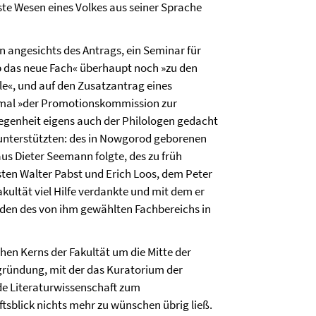
ste Wesen eines Volkes aus seiner Sprache
on angesichts des Antrags, ein Seminar für
b das neue Fach« überhaupt noch »zu den
le«, und auf den Zusatzantrag eines
inmal »der Promotionskommission zur
legenheit eigens auch der Philologen gedacht
 unterstützten: des in Nowgorod geborenen
laus Dieter Seemann folgte, des zu früh
ten Walter Pabst und Erich Loos, dem Peter
ultät viel Hilfe verdankte und mit dem er
nden des von ihm gewählten Fachbereichs in
en Kerns der Fakultät um die Mitte der
egründung, mit der das Kuratorium der
de Literaturwissenschaft zum
blick nichts mehr zu wünschen übrig ließ.