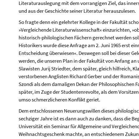
Literaturauslegung mit dem vorrangigen Ziel, das inner
und aus der Geschichte seiner Literatur herauszulesen.
So fragte denn ein gelehrter Kollege in der Fakultät sch
»Vergleichende Literaturwissenschaft« einzurichten, »o
historisch-philologischen Fächern gerechnet werden sol
Historikers wurde diese Anfrage am 2. Juni 1965 erst e
Entscheidung überwiesen«. Deswegen soll bei dieser Ge
werden, die unseren Plan in der Fakultät von Anfang an
Slawisten Jurij Striedter, dem später, gleich hilfreich, K
verstorbenen Anglisten Richard Gerber und der Romanis
Szondi als dem damaligen Dekan der Philosophischen Fak
später, im Zuge der Studentenrevolte, als dem Vorsitze
umso schmerzlicheren Konflikt geriet.
Dem entschlossenen Neuerungswillen dieses philologisch
sechziger Jahre ist es dann auch zu danken, dass die B
Universität ein Seminar für Allgemeine und Vergleichen
Weihnachtsgeschenk machte, an entschiedenem Zukunfts