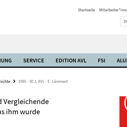
Startseite
Mitarbeiter*inn
D
HUNG
SERVICE
EDITION AVL
FSI
ALU
hichte
1995 - 30 J. AVL - E. Lämmert
d Vergleichende
us ihm wurde