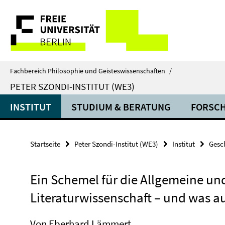
Springe
Service-
direkt
zu
Navigation
Inhalt
Fachbereich Philosophie und Geisteswissenschaften
/
PETER SZONDI-INSTITUT (WE3)
INSTITUT
STUDIUM & BERATUNG
FORSC
Startseite
Peter Szondi-Institut (WE3)
Institut
Gesc
Ein Schemel für die Allgemeine un
Literaturwissenschaft – und was a
Von Eberhard Lämmert