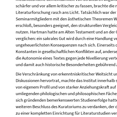
schärfer und vor allem kritischer zu fassen, brachte die 
Literaturforschung rasch ans Licht. Tatsächlich war der
Seminarmitgliedern mit den ästhetischen Theoremen Wa
erschloß, besonders geeignet, den strukturellen Verglei
nutzen. Hartman hatte am Alten Testament und an der
verglichen: ein sakrales Gut wird durch eine Handlung ve
ungeheuerlichsten Konsequenzen nach sich. Einerseits d
Konstanten in gesellschaftlichen Konflikten auf, anderse
die Autonomie eines Textes gegen jede Nivellierung vertei
und damit auch historische Besonderheiten gebührend 
Die Verschränkung von erkenntniskritischer Weitsicht und
Diskussionen hervortrat, machte das Institut innerhalb
von eigenem Profil und von starker Anziehungskraft auf
umliegenden philologischen und philosophischen Fächer
sich gründenden bemerkenswerten Studienerfolge hatte
weiteren Beschluss des Kuratoriums zu verdanken, der d
zu einer kompletten Einrichtung für Literaturstudien ve