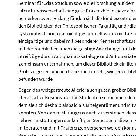
Seminar für »das Studium sowie die Forschung auf dem 
Literaturwissenschaft eine gute Präsenzbibliothek« einz
bemerkenswert: Bislang fänden sich die für diese Studi
den Bibliotheken der Philosophischen Fakultät, und »die s
systematisch noch gar nicht gesammelt worden«. Tatsäch
einzigartige und dabei mit besonderer Kennerschaft z
mit der räumlichen auch die geistige Anziehungskraft d
Streifzüge durch Antiquariatskataloge und Antiquariate,
gemeinsam unternahmen, um dieser Bibliothek ein liter
Profil zu geben, und ich habe noch im Ohr, wie jeder Ti
befunden wurde.
Gegen das weitgestreute Allerlei auch guter, großer Bibl
literarischer Kosmos, der für Studenten schon nach de
dem sie sich deshalb alsbald als Miteigentümer und Mitv
konnten. Von daher ist übrigens auch zu verstehen, dass
Lehrveranstaltungen der künftigen Semester in diesem
mitberaten und mit Präferenzen versehen werden konnten
Wunsches nach einer Lehrveranstaltung, den Szondi sei