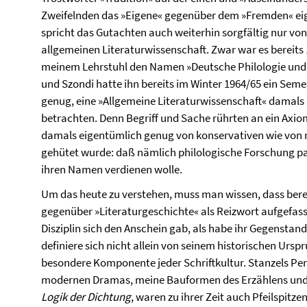
Zweifelnden das »Eigene« gegenüber dem »Fremden« eig
spricht das Gutachten auch weiterhin sorgfältig nur vo
allgemeinen Literaturwissenschaft. Zwar war es bereit
meinem Lehrstuhl den Namen »Deutsche Philologie und 
und Szondi hatte ihn bereits im Winter 1964/65 ein Seme
genug, eine »Allgemeine Literaturwissenschaft« damals
betrachten. Denn Begriff und Sache rührten an ein Axio
damals eigentümlich genug von konservativen wie von 
gehütet wurde: daß nämlich philologische Forschung par
ihren Namen verdienen wolle.
Um das heute zu verstehen, muss man wissen, dass bere
gegenüber »Literaturgeschichte« als Reizwort aufgefass
Disziplin sich den Anschein gab, als habe ihr Gegenstan
definiere sich nicht allein von seinem historischen Ursp
besondere Komponente jeder Schriftkultur. Stanzels Per
modernen Dramas, meine Bauformen des Erzählens und 
Logik der Dichtung
, waren zu ihrer Zeit auch Pfeilspitze