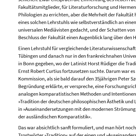
Fakultätsmitglieder, für Literaturforschung und Hermen
Philologien zu errichten, aber die Mehrheit der Fakultät 
eines solchen Lehrstuhls wie selbstverständlich an eine
universalen Mediävisten gedacht, und der Schatten von
Beschluss der Fakultät einen Augenblick lang über den 
Einen Lehrstuhl für vergleichende Literaturwissenschaft 
Tübingen und danach nur in den frankreichnahen Univ
in Bonn gegeben, wo der Latinist Horst Rüdiger die Tra
Ernst Robert Curtius fortzusetzen suchte. Darum war es
Kommission, als sie bald darauf den 35jährigen Peter S
Begründung erklärte, er verspreche, eine Forschungsric
analogen komparatistischen Methoden und Intentionen u
»Tradition der deutschen philosophischen Ästhetik und 
in »Auseinandersetzungen mit den modernen Strömunge
der ausländischen Komparatistik«.
Das war absichtlich sanft formuliert, und man hört noch 
Trostwörter »Tradition« auf der einen und »Auseinanders