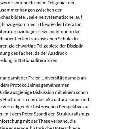
, werde »nur noch einem Teilgebiet der
on Zusammenhängen zwischen den
aches bildete«, sei eine systematische, auf
g hinzugekommen. »Theorie der Literatur,
eratursoziologie« seien nicht nur in der
ch orientierten französischen Schule der
en gleichwertige Teilgebiete der Disziplin
hnung des Faches, da der Ausdruck
teilung in Nationalliteraturen
nar damit der Freien Universität damals an
us dem Protokoll eines gemeinsamen
 die ausgiebige Diskussion mit einem schon
ey Hartman zu uns über »Strukturalismus und
e Verteidiger der historischen Perspektive auf
ber, mit dem Peter Szondi den Strukturalismus
nforschung mit der These verband, die
ge es gerade, historische Unterschiede