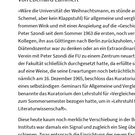
»Wäre die Universität der Weihnachtsmann, es stünde auf
Schemel, aber kein Klappstuhl) für allgemeine und verg
frommen Wink und mit einer Anspielung auf die »Gesch
Peter Szondi seit dem Sommer 1963 die ersten, noch ve
Kollegen, ihn aus Göttingen nach Berlin zurückzuholen, wo
Diätendozentur war zu denken oder an ein Extraordinari
Verein mit Peter Szondi die FU zu einem Zentrum neuart
der Fakultät schließlich durchgesetzt hatte, da erfüllt
auf eine Weise, die seine Erwartungen noch beträchtlich
nämlich am 16. Dezember 1965, beschloss das Kuratorium
eines selbständigen ›Seminars für Allgemeine und Vergl
benannte das Kuratorium den Lehrstuhl für »Vergleiche
zum Sommersemester bezogen hatte, um in »Lehrstuhl f
Literaturwissenschaft«.
Diese heute kaum noch merkliche Verschiebung in der 
Instituts war damals ein Signal und zugleich ein Sieg übe
schienen. Zwar entsprach die Einrichtung des neuen Fach