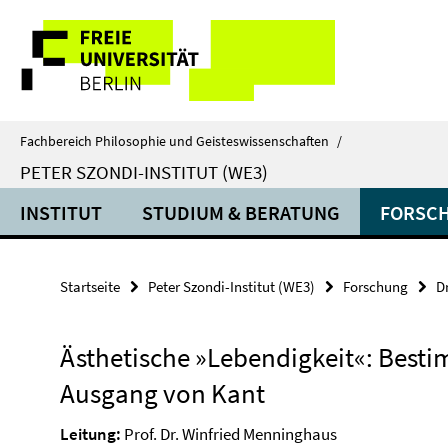
Springe
Service-
direkt
zu
Navigation
Inhalt
Fachbereich Philosophie und Geisteswissenschaften
/
PETER SZONDI-INSTITUT (WE3)
INSTITUT
STUDIUM & BERATUNG
FORSC
Startseite
Peter Szondi-Institut (WE3)
Forschung
D
Ästhetische »Lebendigkeit«: Bes
Ausgang von Kant
Leitung:
Prof. Dr. Winfried Menninghaus