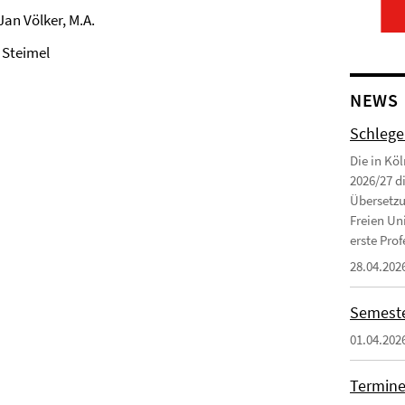
an Völker, M.A.
 Steimel
NEWS
Schlege
Die in Kö
2026/27 d
Übersetzu
Freien Uni
erste Profe
28.04.202
Semeste
01.04.202
Termine