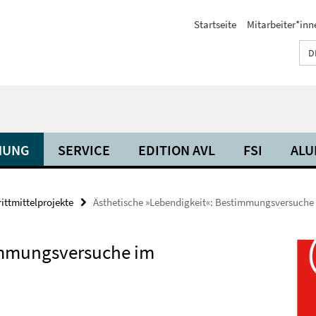
Startseite
Mitarbeiter*inn
D
HUNG
SERVICE
EDITION AVL
FSI
ALU
rittmittelprojekte
Ästhetische »Lebendigkeit«: Bestimmungsversuche
timmungsversuche im