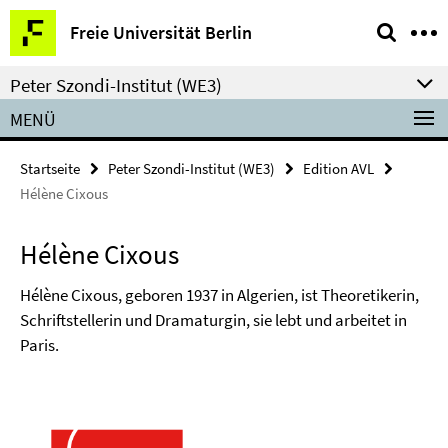
Springe
Service-
Freie Universität Berlin
direkt
Navigation
zu
Peter Szondi-Institut (WE3)
Inhalt
MENÜ
Startseite
Peter Szondi-Institut (WE3)
Edition AVL
Hélène Cixous
Hélène Cixous
Hélène Cixous, geboren 1937 in Algerien, ist Theoretikerin,
Schriftstellerin und Dramaturgin, sie lebt und arbeitet in
Paris.