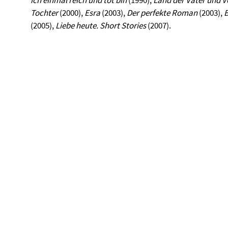
ich einmal reich und tot bin
(1990),
Land der Väter und V
Tochter
(2000),
Esra
(2003),
Der perfekte Roman
(2003),
B
(2005),
Liebe heute. Short Stories
(2007).