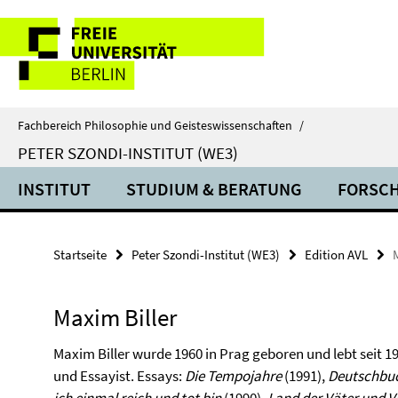
Springe
Service-
direkt
zu
Navigation
Inhalt
Fachbereich Philosophie und Geisteswissenschaften
/
PETER SZONDI-INSTITUT (WE3)
INSTITUT
STUDIUM & BERATUNG
FORSC
Startseite
Peter Szondi-Institut (WE3)
Edition AVL
Maxim Biller
Maxim Biller wurde 1960 in Prag geboren und lebt seit 197
und Essayist. Essays:
Die Tempojahre
(1991),
Deutschbu