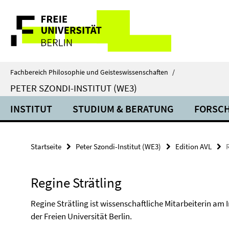
Springe
Service-
direkt
zu
Navigation
Inhalt
Fachbereich Philosophie und Geisteswissenschaften
/
PETER SZONDI-INSTITUT (WE3)
INSTITUT
STUDIUM & BERATUNG
FORSC
Startseite
Peter Szondi-Institut (WE3)
Edition AVL
Regine Strätling
Regine Strätling ist wissenschaftliche Mitarbeiterin am 
der Freien Universität Berlin.