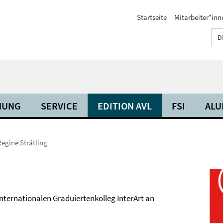
Startseite
Mitarbeiter*inn
D
HUNG
SERVICE
EDITION AVL
FSI
ALU
Regine Strätling
Internationalen Graduiertenkolleg InterArt an