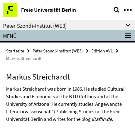
Springe
Service-
Freie Universität Berlin
direkt
Navigation
zu
Peter Szondi-Institut (WE3)
Inhalt
MENÜ
Startseite
Peter Szondi-Institut (WE3)
Edition AVL
Markus Streichardt
Markus Streichardt
Markus Streichardt
was born in 1986. He studied Cultural
Studies and Economics at the BTU Cottbus and at the
University of Arizona. He currently studies ‘Angewandte
Literaturwissenschaft’ (Publishing Studies) at the Freie
Universität Berlin and writes for the blog
litaffin.de
.