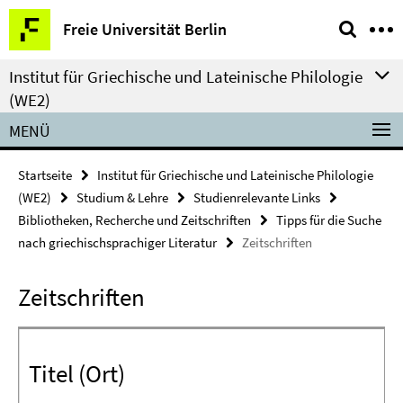
Springe
Service-
Freie Universität Berlin
direkt
Navigation
zu
Institut für Griechische und Lateinische Philologie
Inhalt
(WE2)
MENÜ
Startseite
Institut für Griechische und Lateinische Philologie
(WE2)
Studium & Lehre
Studienrelevante Links
Bibliotheken, Recherche und Zeitschriften
Tipps für die Suche
nach griechischsprachiger Literatur
Zeitschriften
Zeitschriften
Titel (Ort)