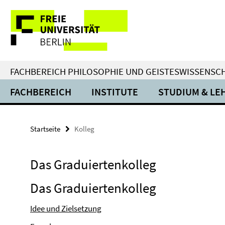
Springe
Service-
direkt
zu
Navigation
Inhalt
FACHBEREICH PHILOSOPHIE UND GEISTESWISSENSC
FACHBEREICH
INSTITUTE
STUDIUM & LE
Startseite
Kolleg
Das Graduiertenkolleg
Das Graduiertenkolleg
Idee und Zielsetzung