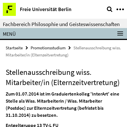
Springe
Service-
Freie Universität Berlin
direkt
Navigation
zu
Fachbereich Philosophie und Geisteswissenschaften
Inhalt
MENÜ
Startseite
Promotionsstudium
Stellenausschreibung wiss.
Mitarbeiter/in (Elternzeitvertretung)
Stellenausschreibung wiss.
Mitarbeiter/in (Elternzeitvertretung)
Zum 01.07.2014 ist im Graduiertenkolleg 'InterArt' eine
Stelle als
Wiss. Mitarbeiterin / Wiss. Mitarbeiter
(Postdoc) zur Elternzeitvertretung (befristet bis
31.10.2014) zu besetzen.
Entgeltgruppe 13 TV-L FU