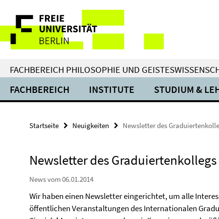
Springe
Service-
direkt
zu
Navigation
Inhalt
FACHBEREICH PHILOSOPHIE UND GEISTESWISSENSC
FACHBEREICH
INSTITUTE
STUDIUM & LE
Startseite
Neuigkeiten
Newsletter des Graduiertenkoll
Newsletter des Graduiertenkollegs
News vom 06.01.2014
Wir haben einen Newsletter eingerichtet, um alle Intere
öffentlichen Veranstaltungen des Internationalen Gradu