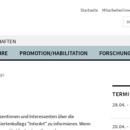
Startseite
Mitarbeiter/inn
D
HAFTEN
HRE
PROMOTION/HABILITATION
FORSCHUN
egs
TERMI
29.04. -
ssentinnen und Interessenten über die
iertenkollegs "InterArt" zu informieren. Wenn
20.04. -