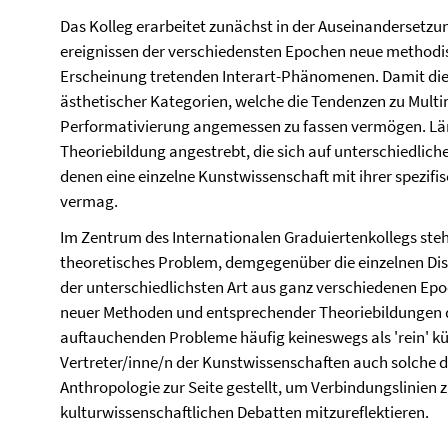
Das Kolleg erarbeitet zunächst in der Auseinandersetzu
ereignissen der ver­schiedensten Epochen neue methodis
Erscheinung tretenden Interart-Phänomenen. Damit dien
ästhetischer Kategorien, welche die Tendenzen zu Multim
Performativierung angemessen zu fassen vermögen. Länge
Theoriebildung angestrebt, die sich auf unterschiedlic
denen eine einzelne Kunstwissenschaft mit ihrer spezifi
vermag.
Im Zentrum des Internationalen Graduiertenkollegs steht
theoretisches Problem, demgegenüber die einzelnen Dis
der unterschiedlichsten Art aus ganz verschiedenen Ep
neuer Methoden und entsprechender Theoriebildungen di
auftauchenden Probleme häufig keineswegs als 'rein' kün
Vertreter/inne/n der Kunstwissenschaften auch solche d
Anthropologie zur Seite gestellt, um Verbindungslinien z
kulturwissenschaftlichen Debatten mitzureflektieren.