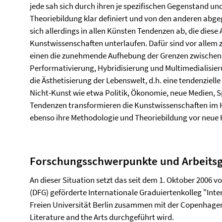
jede sah sich durch ihren je spezifischen Gegenstand u
Theoriebildung klar definiert und von den anderen abgeg
sich allerdings in allen Künsten Tendenzen ab, die diese
Kunstwissenschaften unterlaufen. Dafür sind vor allem
einen die zunehmende Aufhebung der Grenzen zwischen 
Performativierung, Hybridisierung und Multi­medialisi
die Ästhetisierung der Lebenswelt, d.h. eine tendenziel
Nicht-Kunst wie etwa Politik, Ökonomie, neue Medien, Sp
Tendenzen trans­formieren die Kunstwissenschaften im H
ebenso ihre Methodologie und Theoriebildung vor neue
Forschungsschwerpunkte und Arbeitsg
An dieser Situation setzt das seit dem 1. Oktober 2006
(DFG) geförderte Internationale Graduiertenkolleg "Inte
Freien Universität Berlin zusammen mit der Copen­hagen
Literature and the Arts durchgeführt wird.