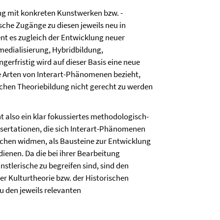
ng mit konkreten Kunstwerken bzw. -
che Zugänge zu diesen jeweils neu in
t es zugleich der Entwicklung neuer
edialisierung, Hybrid­bildung,
rfristig wird auf dieser Basis eine neue
he Arten von Interart-Phänomenen bezieht,
schen Theorie­bildung nicht gerecht zu werden
 also ein klar fokussiertes methodo­logisch-
sertationen, die sich Interart-Phänomenen
ochen widmen, als Bausteine zur Entwicklung
enen. Da die bei ihrer Bearbeitung
stlerische zu begreifen sind, sind den
er Kulturtheorie bzw. der Historischen
u den jeweils relevanten