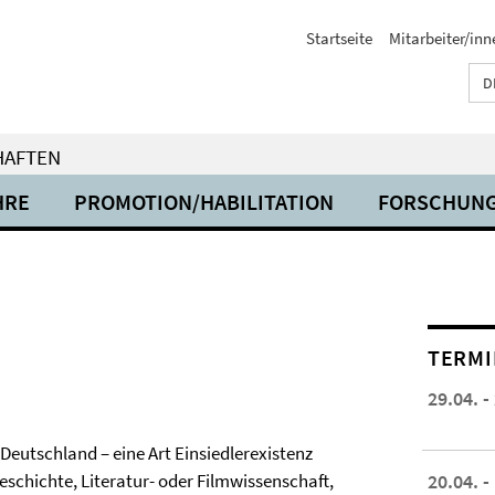
Startseite
Mitarbeiter/inn
D
HAFTEN
HRE
PROMOTION/HABILITATION
FORSCHUN
TERMI
29.04. -
Deutschland – eine Art Einsiedler­existenz
schichte, Literatur- oder Film­wissenschaft,
20.04. -