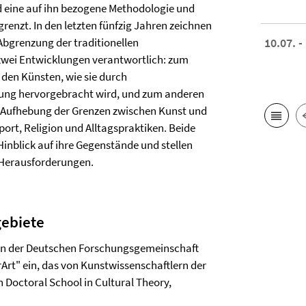
nd eine auf ihn bezogene Methodologie und
renzt. In den letzten fünfzig Jahren zeichnen
 Abgrenzung der traditionellen
10.07. -
 zwei Entwicklungen verantwortlich: zum
den Künsten, wie sie durch
erung hervorgebracht wird, und zum anderen
le Aufhebung der Grenzen zwischen Kunst und
ort, Religion und Alltagspraktiken. Beide
inblick auf ihre Gegenstände und stellen
 Herausforderungen.
ebiete
 von der Deutschen Forschungs­gemeinschaft
rArt" ein, das von Kunstwissenschaftlern der
 Doctoral School in Cultural Theory,