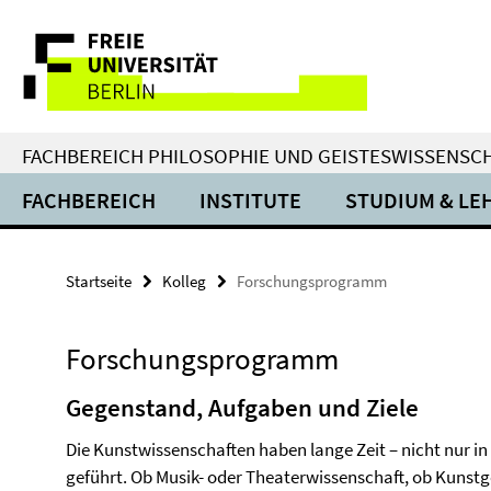
Springe
Service-
direkt
zu
Navigation
Inhalt
FACHBEREICH PHILOSOPHIE UND GEISTESWISSENSC
FACHBEREICH
INSTITUTE
STUDIUM & LE
Startseite
Kolleg
Forschungsprogramm
Forschungsprogramm
Gegenstand, Aufgaben und Ziele
Die Kunstwissenschaften haben lange Zeit – nicht nur in 
geführt. Ob Musik- oder Theaterwissenschaft, ob Kunstge