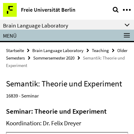
Springe
Service-
Freie Universität Berlin
direkt
Navigation
zu
Brain Language Laboratory
Inhalt
MENÜ
Startseite
Brain Language Laboratory
Teaching
Older
Semesters
Sommersemester 2020
Semantik: Theorie und
Experiment
Semantik: Theorie und Experiment
16839 - Seminar
Seminar: Theorie und Experiment
Koordination: Dr. Felix Dreyer