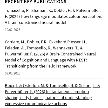
RECENT KEY PUBLICATIONS
Tomasello, R., Shaman, K., Dobler, F., & Pulvermüller,
F. (2026) How language modulates colour perception:
A brain-constrained neural model
10.02.2026
Carriere, M., Dobler, F.R., Ekkehard Plesser, H.,
Feledyn, A., Tomasello, R., Wennekers, T., &
Pulvermüller, F. (2026) A Brain-Constrained Neural
Model of Cognition and Language with NEST:
Transitioning from the Felix Framework
09.02.2026
Boux, I. & Osterloh, M. & Tomasello, R. & Grisoni, L. &
Pulvermüller, F. (2026) Instantaneous emotion
sharing: early brain signatures of understanding
expressive communicative actions