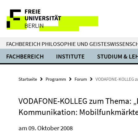
Springe
Service-
direkt
zu
Navigation
Inhalt
FACHBEREICH PHILOSOPHIE UND GEISTESWISSENSC
FACHBEREICH
INSTITUTE
STUDIUM & LE
Startseite
Programm
Forum
VODAFONE-KOLLEG zum 
VODAFONE-KOLLEG zum Thema: „Di
Kommunikation: Mobilfunkmärkte 
am 09. Oktober 2008