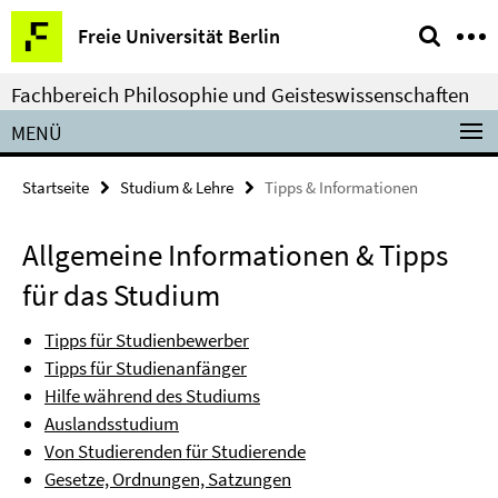
Springe
Service-
Freie Universität Berlin
direkt
Navigation
zu
Fachbereich Philosophie und Geisteswissenschaften
Inhalt
MENÜ
Startseite
Studium & Lehre
Tipps & Informationen
Allgemeine Informationen & Tipps
für das Studium
Tipps für Studienbewerber
Tipps für Studienanfänger
Hilfe während des Studiums
Auslandsstudium
Von Studierenden für Studierende
Gesetze, Ordnungen, Satzungen