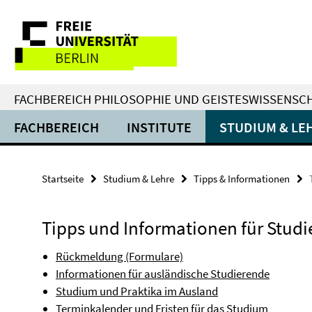
Springe
Service-
direkt
zu
Navigation
Inhalt
FACHBEREICH PHILOSOPHIE UND GEISTESWISSENSC
FACHBEREICH
INSTITUTE
STUDIUM & LE
Startseite
Studium & Lehre
Tipps & Informationen
Tipps und Informationen für Stud
Rückmeldung (Formulare)
Informationen für ausländische Studierende
Studium und Praktika im Ausland
Terminkalender und Fristen für das Studium