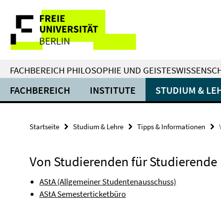
Springe
Service-
direkt
zu
Navigation
Inhalt
FACHBEREICH PHILOSOPHIE UND GEISTESWISSENSC
FACHBEREICH
INSTITUTE
STUDIUM & LE
Startseite
Studium & Lehre
Tipps & Informationen
Von Studierenden für Studierende
AStA (Allgemeiner Studentenausschuss)
AStA Semesterticketbüro