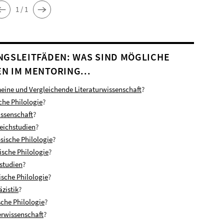
1 / 1
NGSLEITFÄDEN: WAS SIND MÖGLICHE
N IM MENTORING...
eine und Vergleichende Literaturwissenschaft
?
che Philologie
?
ssenschaft
?
eichstudien
?
sische Philologie
?
nische Philologie
?
nstudien
?
ische Philologie
?
zistik
?
che Philologie
?
rwissenschaft
?