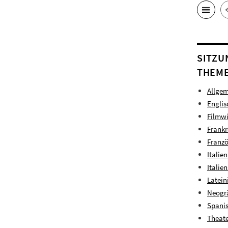
SITZU
THEME
Allgem
Englis
Filmwi
Frankr
Franzö
Italie
Italie
Latein
Neogrä
Spanis
Theate