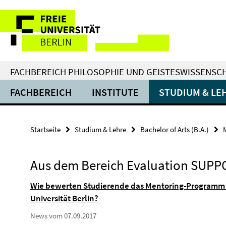
Springe
Service-
direkt
zu
Navigation
Inhalt
FACHBEREICH PHILOSOPHIE UND GEISTESWISSENSC
FACHBEREICH
INSTITUTE
STUDIUM & LE
Startseite
Studium & Lehre
Bachelor of Arts (B.A.)
Aus dem Bereich Evaluation SUP
Wie bewerten Studierende das Mentoring-Programm f
Universität Berlin?
News vom 07.09.2017