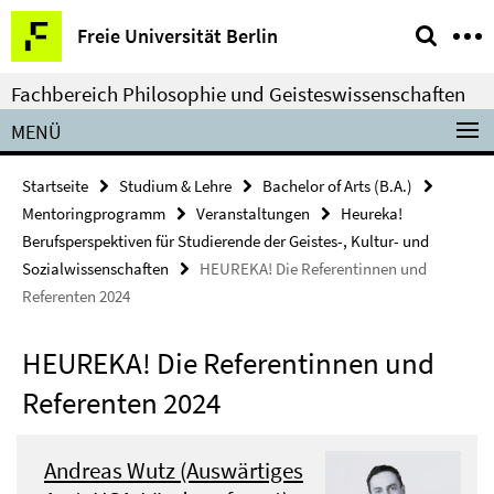
Springe
Service-
Freie Universität Berlin
direkt
Navigation
zu
Fachbereich Philosophie und Geisteswissenschaften
Inhalt
MENÜ
Startseite
Studium & Lehre
Bachelor of Arts (B.A.)
Mentoringprogramm
Veranstaltungen
Heureka!
Berufsperspektiven für Studierende der Geistes-, Kultur- und
Sozialwissenschaften
HEUREKA! Die Referentinnen und
Referenten 2024
HEUREKA! Die Referentinnen und
Referenten 2024
Andreas Wutz (Auswärtiges