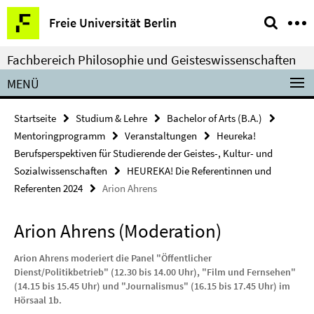
Springe
Service-
Freie Universität Berlin
direkt
Navigation
zu
Fachbereich Philosophie und Geisteswissenschaften
Inhalt
MENÜ
Startseite
Studium & Lehre
Bachelor of Arts (B.A.)
Mentoringprogramm
Veranstaltungen
Heureka!
Berufsperspektiven für Studierende der Geistes-, Kultur- und
Sozialwissenschaften
HEUREKA! Die Referentinnen und
Referenten 2024
Arion Ahrens
Arion Ahrens (Moderation)
Arion Ahrens moderiert die Panel "Öffentlicher
Dienst/Politikbetrieb" (12.30 bis 14.00 Uhr), "Film und Fernsehen"
(14.15 bis 15.45 Uhr) und "Journalismus" (16.15 bis 17.45 Uhr) im
Hörsaal 1b.