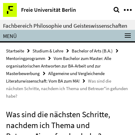
Springe
Service-
Freie Universität Berlin
direkt
Navigation
zu
Fachbereich Philosophie und Geisteswissenschaften
Inhalt
MENÜ
Startseite
Studium & Lehre
Bachelor of Arts (B.A.)
Mentoringprogramm
Vom Bachelor zum Master: Alle
organisatorischen Antworten zur BA-Arbeit und zur
Masterbewerbung
Allgemeine und Vergleichende
Literaturwissenschaft: Vom BA zum MA!
Was sind die
nächsten Schritte, nachdem ich Thema und Betreuer*in gefunden
habe?
Was sind die nächsten Schritte,
nachdem ich Thema und