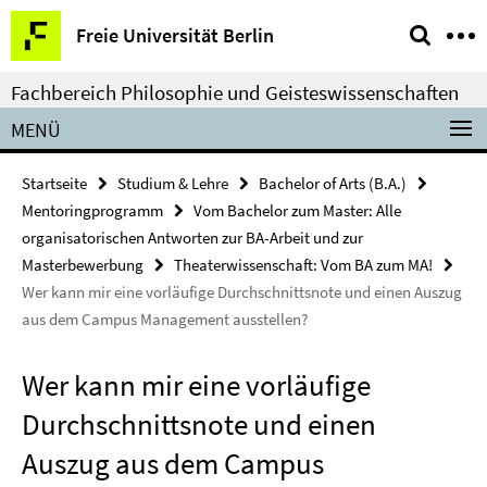
Springe
Service-
Freie Universität Berlin
direkt
Navigation
zu
Fachbereich Philosophie und Geisteswissenschaften
Inhalt
MENÜ
Startseite
Studium & Lehre
Bachelor of Arts (B.A.)
Mentoringprogramm
Vom Bachelor zum Master: Alle
organisatorischen Antworten zur BA-Arbeit und zur
Masterbewerbung
Theaterwissenschaft: Vom BA zum MA!
Wer kann mir eine vorläufige Durchschnittsnote und einen Auszug
aus dem Campus Management ausstellen?
Wer kann mir eine vorläufige
Durchschnittsnote und einen
Auszug aus dem Campus