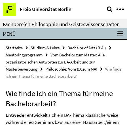
Springe
Service-
Freie Universität Berlin
direkt
Navigation
zu
Fachbereich Philosophie und Geisteswissenschaften
Inhalt
MENÜ
Startseite
Studium & Lehre
Bachelor of Arts (B.A.)
Mentoringprogramm
Vom Bachelor zum Master: Alle
organisatorischen Antworten zur BA-Arbeit und zur
Masterbewerbung
Philosophie: Vom BA zum MA!
Wie finde
ich ein Thema für meine Bachelorarbeit?
Wie finde ich ein Thema für meine
Bachelorarbeit?
Entweder
entwickelt sich ein BA-Thema klassischerweise
während eines Seminars bzw. aus einer Hausarbeit/einem