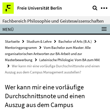
Springe
Service-
Freie Universität Berlin
direkt
Navigation
zu
Fachbereich Philosophie und Geisteswissenschaften
Inhalt
MENÜ
Startseite
Studium & Lehre
Bachelor of Arts (B.A.)
Mentoringprogramm
Vom Bachelor zum Master: Alle
organisatorischen Antworten zur BA-Arbeit und zur
Masterbewerbung
Lateinische Philologie: Vom BA zum MA!
Wer kann mir eine vorläufige Durchschnittsnote und einen
Auszug aus dem Campus Management ausstellen?
Wer kann mir eine vorläufige
Durchschnittsnote und einen
Auszug aus dem Campus