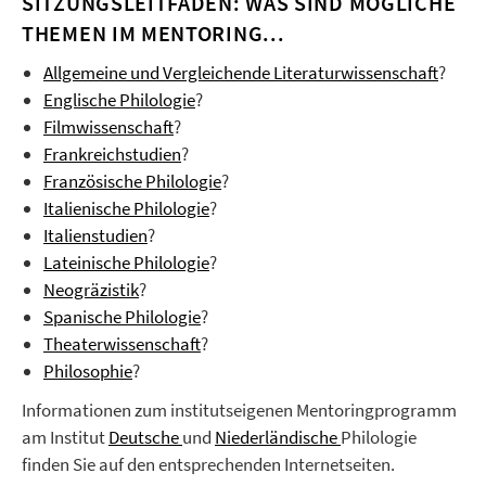
SITZUNGSLEITFÄDEN: WAS SIND MÖGLICHE
THEMEN IM MENTORING...
Allgemeine und Vergleichende Literaturwissenschaft
?
Englische Philologie
?
Filmwissenschaft
?
Frankreichstudien
?
Französische Philologie
?
Italienische Philologie
?
Italienstudien
?
Lateinische Philologie
?
Neogräzistik
?
Spanische Philologie
?
Theaterwissenschaft
?
Philosophie
?
Informationen zum institutseigenen Mentoringprogramm
am Institut
Deutsche
und
Niederländische
Philologie
finden Sie auf den entsprechenden Internetseiten.