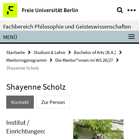
Springe
Service-
Freie Universität Berlin
direkt
Navigation
zu
Fachbereich Philosophie und Geisteswissenschaften
Inhalt
MENÜ
Startseite
Studium & Lehre
Bachelor of Arts (B.A.)
Mentoringprogramm
Die Mentor*innen im WS 26/27
Shayenne Scholz
Shayenne Scholz
Kontakt
Zur Person
Institut /
Einrichtungen: