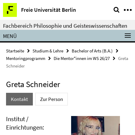
Springe
Service-
Freie Universität Berlin
direkt
Navigation
zu
Fachbereich Philosophie und Geisteswissenschaften
Inhalt
MENÜ
Startseite
Studium & Lehre
Bachelor of Arts (B.A.)
Mentoringprogramm
Die Mentor*innen im WS 26/27
Greta
Schneider
Greta Schneider
Kontakt
Zur Person
Institut /
Einrichtungen: