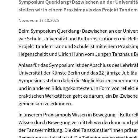
Symposium Querklang+Dazwischen an der Universität
stellen wir in einem Praxisimpuls das Projekt Tandem
News vom 17.10.2025
Beim Symposium Querklang+Dazwischen an der Universit
wie Schule, Universität und Kulturinstitutionen mit Re
Projekt Tandem Tanz und Schule ist mit einem Praxisimp
Hegenscheidt
und
Ulrich Huhn
vom
Jungen Tanzhaus Ber
Anlass für das Symposium ist der Abschluss des Lehrkrä
Universität der Künste Berlin und das 22-jährige Jubil
Symposions stehen dabei die Möglichkeiten experimentel
und in anderen Bildungskontexten. In Form von reflekt
praktischen Werkstätten geht es darum, ein Da-Zwisch
gemeinsam zu erkunden.
In unserem Praxisimpuls
Wissen in Bewegung – Kulturell
Wissen durch Bewegung vermittelt werden kann und geben
der Tanzvermittlung. Die drei Tanzkünstler*innen präsen
Bewegung gestaltet wird. Die Teilnehmenden sind herzli