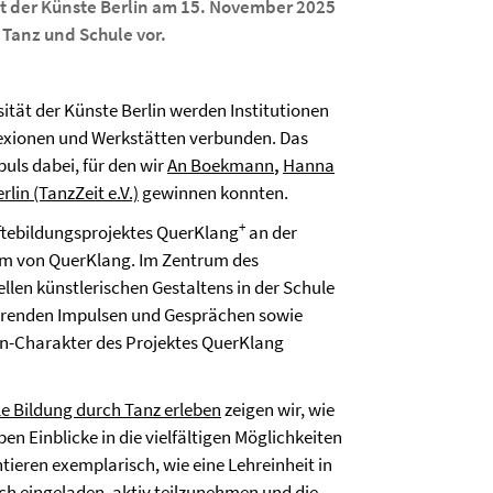
 der Künste Berlin am 15. November 2025
 Tanz und Schule vor.
ät der Künste Berlin werden Institutionen
flexionen und Werkstätten verbunden. Das
uls dabei, für den wir
An Boekmann
,
Hanna
lin (TanzZeit e.V.)
gewinnen konnten.
+
ftebildungsprojektes
QuerKlang
an der
äum von
QuerKlang
. Im Zentrum des
len künstlerischen Gestaltens in der Schule
ierenden Impulsen und Gesprächen sowie
en-Charakter des Projektes QuerKlang
e Bildung durch Tanz erlebe
n
zeigen wir, wie
 Einblicke in die vielfältigen Möglichkeiten
tieren exemplarisch, wie eine Lehreinheit in
ch eingeladen, aktiv teilzunehmen und die