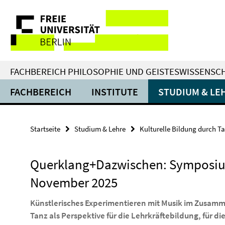
Springe
Service-
direkt
zu
Navigation
Inhalt
FACHBEREICH PHILOSOPHIE UND GEISTESWISSENSC
FACHBEREICH
INSTITUTE
STUDIUM & LE
Startseite
Studium & Lehre
Kulturelle Bildung durch T
Querklang+Dazwischen: Symposium
November 2025
Künstlerisches Experimentieren mit Musik im Zusamm
Tanz als Perspektive für die Lehrkräftebildung, für di