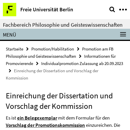
Springe
Service-
Freie Universität Berlin
direkt
Navigation
zu
Fachbereich Philosophie und Geisteswissenschaften
Inhalt
MENÜ
Startseite
Promotion/Habilitation
Promotion am FB
Philosophie und Geisteswissenschaften
Informationen für
Promovierende
Individualpromotion Zulassung ab 20.09.2023
Einreichung der Dissertation und Vorschlag der
Kommission
Einreichung der Dissertation und
Vorschlag der Kommission
Es ist
ein Belegexemplar
mit dem Formular für den
Vorschlag der Promotionskommission
einzureichen. Die