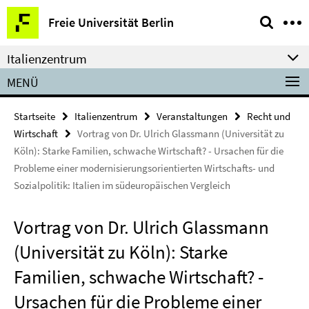
Springe
Service-
Freie Universität Berlin
direkt
Navigation
zu
Italienzentrum
Inhalt
MENÜ
Startseite
Italienzentrum
Veranstaltungen
Recht und
Wirtschaft
Vortrag von Dr. Ulrich Glassmann (Universität zu
Köln): Starke Familien, schwache Wirtschaft? - Ursachen für die
Probleme einer modernisierungsorientierten Wirtschafts- und
Sozialpolitik: Italien im südeuropäischen Vergleich
Vortrag von Dr. Ulrich Glassmann
(Universität zu Köln): Starke
Familien, schwache Wirtschaft? -
Ursachen für die Probleme einer