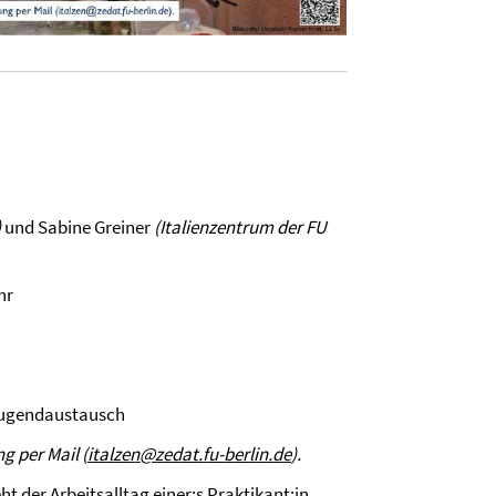
)
und Sabine Greiner
(Italienzentrum der FU
hr
 Jugendaustausch
g per Mail (
italzen@zedat.fu-berlin.de
).
ht der Arbeitsalltag einer:s Praktikant:in