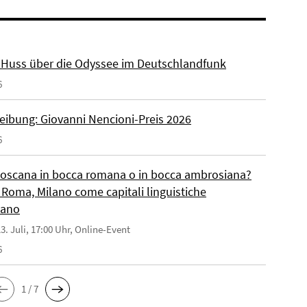
r. Huss über die Odyssee im Deutschlandfunk
6
eibung: Giovanni Nencioni-Preis 2026
6
toscana in bocca romana o in bocca ambrosiana?
 Roma, Milano come capitali linguistiche
liano
3. Juli, 17:00 Uhr, Online-Event
6
1 / 7