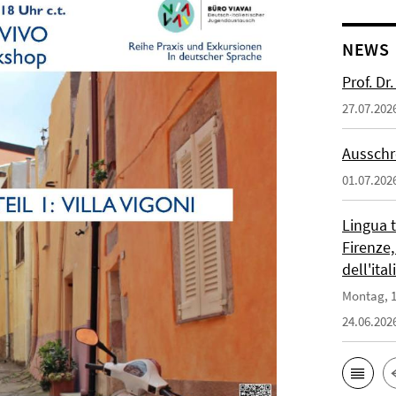
NEWS
Prof. D
27.07.202
Ausschr
01.07.202
Lingua 
Firenze,
dell'ita
Montag, 1
24.06.202