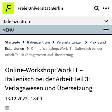
Springe
Service-
Freie Universität Berlin
direkt
Navigation
zu
Italienzentrum
Inhalt
MENÜ
Startseite
Italienzentrum
Veranstaltungen
Praxis und
Exkursionen
Online-Workshop: Work IT – Italienisch bei der
Arbeit Teil 3: Verlagswesen und Übersetzung
Online-Workshop: Work IT –
Italienisch bei der Arbeit Teil 3:
Verlagswesen und Übersetzung
13.12.2022 | 18:00