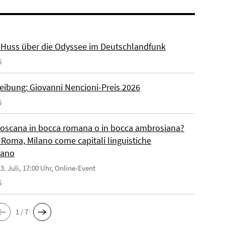
r. Huss über die Odyssee im Deutschlandfunk
6
eibung: Giovanni Nencioni-Preis 2026
6
toscana in bocca romana o in bocca ambrosiana?
 Roma, Milano come capitali linguistiche
liano
3. Juli, 17:00 Uhr, Online-Event
6
1 / 7