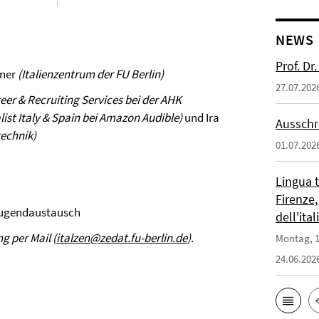
NEWS
Prof. D
ner
(Italienzentrum der FU Berlin)
27.07.202
eer & Recruiting Services bei der AHK
t Italy & Spain bei
Amazon Audible
)
und Ira
Ausschr
technik
)
01.07.202
Lingua 
Firenze,
 Jugendaustausch
dell'ita
g per Mail (
italzen@zedat.fu-berlin.de
).
Montag, 1
24.06.202