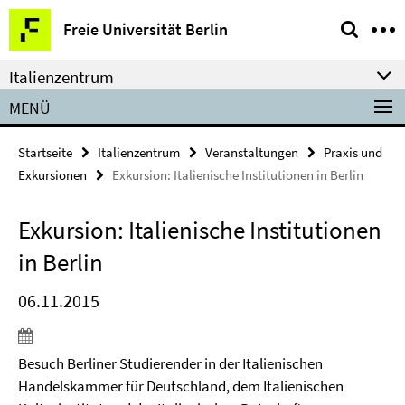
Springe
Service-
Freie Universität Berlin
direkt
Navigation
zu
Italienzentrum
Inhalt
MENÜ
Startseite
Italienzentrum
Veranstaltungen
Praxis und
Exkursionen
Exkursion: Italienische Institutionen in Berlin
Exkursion: Italienische Institutionen
in Berlin
06.11.2015
Besuch Berliner Studierender in der Italienischen
Handelskammer für Deutschland, dem Italienischen