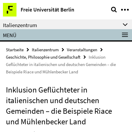
Springe
Service-
Freie Universität Berlin
direkt
Navigation
zu
Italienzentrum
Inhalt
MENÜ
Startseite
Italienzentrum
Veranstaltungen
Geschichte, Philosophie und Gesellschaft
Inklusion
Geflüchteter in italienischen und deutschen Gemeinden – die
Beispiele Riace und Mühlenbecker Land
Inklusion Geflüchteter in
italienischen und deutschen
Gemeinden – die Beispiele Riace
und Mühlenbecker Land