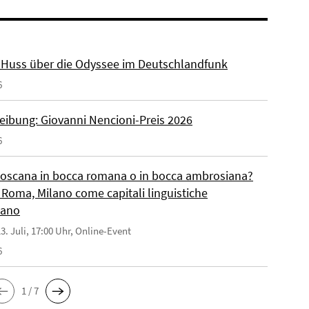
r. Huss über die Odyssee im Deutschlandfunk
6
eibung: Giovanni Nencioni-Preis 2026
6
toscana in bocca romana o in bocca ambrosiana?
 Roma, Milano come capitali linguistiche
liano
3. Juli, 17:00 Uhr, Online-Event
6
1 / 7