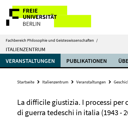
Springe
Service-
direkt
zu
Navigation
Inhalt
Fachbereich Philosophie und Geisteswissenschaften
/
ITALIENZENTRUM
VERANSTALTUNGEN
PUBLIKATIONEN
ÜBE
Startseite
Italienzentrum
Veranstaltungen
Geschic
La difficile giustizia. I processi per 
di guerra tedeschi in italia (1943 - 