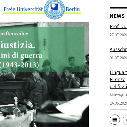
NEWS
Prof. D
27.07.202
Ausschr
01.07.202
Lingua 
Firenze,
dell'ita
Montag, 1
24.06.202