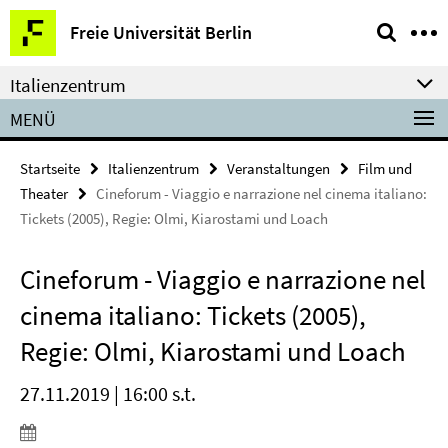
Springe
Service-
Freie Universität Berlin
direkt
Navigation
zu
Italienzentrum
Inhalt
MENÜ
Startseite
Italienzentrum
Veranstaltungen
Film und
Theater
Cineforum - Viaggio e narrazione nel cinema italiano:
Tickets (2005), Regie: Olmi, Kiarostami und Loach
Cineforum - Viaggio e narrazione nel
cinema italiano: Tickets (2005),
Regie: Olmi, Kiarostami und Loach
27.11.2019 | 16:00 s.t.