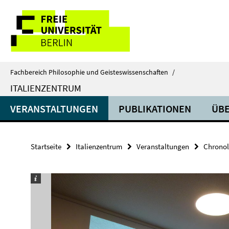
Springe
Service-
direkt
zu
Navigation
Inhalt
Fachbereich Philosophie und Geisteswissenschaften
/
ITALIENZENTRUM
VERANSTALTUNGEN
PUBLIKATIONEN
ÜBE
Startseite
Italienzentrum
Veranstaltungen
Chronol