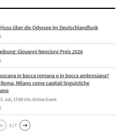
r. Huss über die Odyssee im Deutschlandfunk
6
eibung: Giovanni Nencioni-Preis 2026
6
toscana in bocca romana o in bocca ambrosiana?
 Roma, Milano come capitali linguistiche
liano
3. Juli, 17:00 Uhr, Online-Event
6
1 / 7