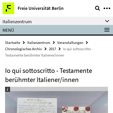
Springe
Service-
Freie Universität Berlin
direkt
Navigation
zu
Italienzentrum
Inhalt
MENÜ
Startseite
Italienzentrum
Veranstaltungen
Chronologisches Archiv
2017
Io qui sottoscritto -
Testamente berühmter Italiener/innen
Io qui sottoscritto - Testamente
berühmter Italiener/innen