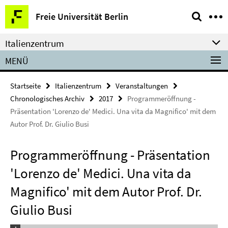
Springe
Service-
Freie Universität Berlin
direkt
Navigation
zu
Italienzentrum
Inhalt
MENÜ
Startseite
Italienzentrum
Veranstaltungen
Chronologisches Archiv
2017
Programmeröffnung -
Präsentation 'Lorenzo de' Medici. Una vita da Magnifico' mit dem
Autor Prof. Dr. Giulio Busi
Programmeröffnung - Präsentation
'Lorenzo de' Medici. Una vita da
Magnifico' mit dem Autor Prof. Dr.
Giulio Busi