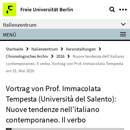
Springe
Service-
Freie Universität Berlin
direkt
Navigation
zu
Italienzentrum
Inhalt
MENÜ
Startseite
Italienzentrum
Veranstaltungen
Chronologisches Archiv
2016
Nuove tendenze dell'italiano
contemporaneo. Il verbo. Vortrag von Prof. Immacolata Tempesta
am 31. Mai 2016
Vortrag von Prof. Immacolata
Tempesta (Università del Salento):
Nuove tendenze nell'italiano
contemporaneo. Il verbo