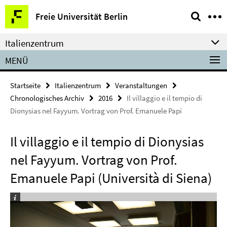
Springe
Service-
Freie Universität Berlin
direkt
Navigation
zu
Italienzentrum
Inhalt
MENÜ
Startseite
Italienzentrum
Veranstaltungen
Chronologisches Archiv
2016
Il villaggio e il tempio di
Dionysias nel Fayyum. Vortrag von Prof. Emanuele Papi
Il villaggio e il tempio di Dionysias
nel Fayyum. Vortrag von Prof.
Emanuele Papi (Università di Siena)