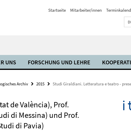
Startseite
Mitarbeiter/innen
Terminkalend
D
R UNS
FORSCHUNG UND LEHRE
KOOPERAT
ogisches Archiv
2015
Studi Giraldiani. Letteratura e teatro - pre
at de València), Prof.
tudi di Messina) und Prof.
tudi di Pavia)