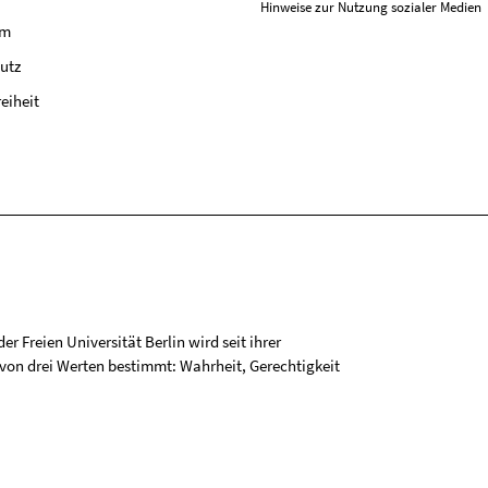
Hinweise zur Nutzung sozialer Medien
um
utz
reiheit
r Freien Universität Berlin wird seit ihrer
on drei Werten bestimmt: Wahrheit, Gerechtigkeit