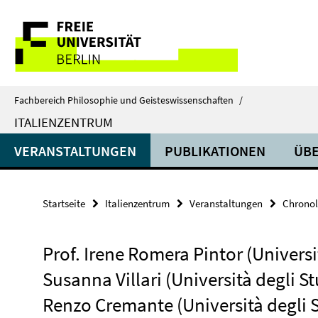
Springe
Service-
direkt
zu
Navigation
Inhalt
Fachbereich Philosophie und Geisteswissenschaften
/
ITALIENZENTRUM
VERANSTALTUNGEN
PUBLIKATIONEN
ÜBE
Startseite
Italienzentrum
Veranstaltungen
Chronol
Prof. Irene Romera Pintor (Universit
Susanna Villari (Università degli S
Renzo Cremante (Università degli S