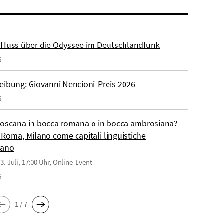
r. Huss über die Odyssee im Deutschlandfunk
6
eibung: Giovanni Nencioni-Preis 2026
6
toscana in bocca romana o in bocca ambrosiana?
 Roma, Milano come capitali linguistiche
liano
3. Juli, 17:00 Uhr, Online-Event
6
1 / 7