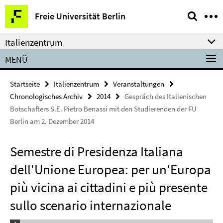
Springe
Service-
Freie Universität Berlin
direkt
Navigation
zu
Italienzentrum
Inhalt
MENÜ
Startseite
Italienzentrum
Veranstaltungen
Chronologisches Archiv
2014
Gespräch des Italienischen
Botschafters S.E. Pietro Benassi mit den Studierenden der FU
Berlin am 2. Dezember 2014
Semestre di Presidenza Italiana
dell'Unione Europea: per un'Europa
più vicina ai cittadini e più presente
sullo scenario internazionale