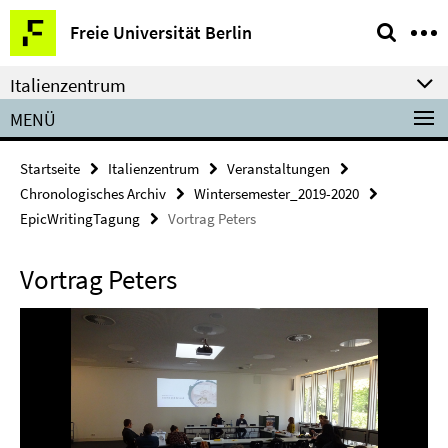
Springe
Service-
Freie Universität Berlin
direkt
Navigation
zu
Italienzentrum
Inhalt
MENÜ
Startseite
Italienzentrum
Veranstaltungen
Chronologisches Archiv
Wintersemester_2019-2020
EpicWritingTagung
Vortrag Peters
Vortrag Peters