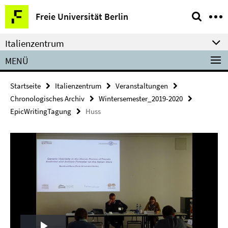
Springe
Service-
Freie Universität Berlin
direkt
Navigation
zu
Italienzentrum
Inhalt
MENÜ
Startseite
Italienzentrum
Veranstaltungen
Chronologisches Archiv
Wintersemester_2019-2020
EpicWritingTagung
Huss