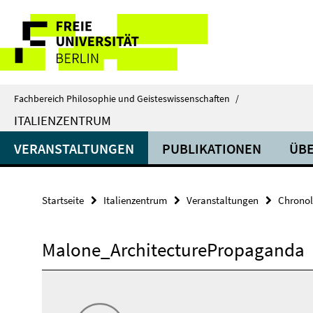
Springe
Service-
direkt
zu
Navigation
Inhalt
Fachbereich Philosophie und Geisteswissenschaften
/
ITALIENZENTRUM
VERANSTALTUNGEN
PUBLIKATIONEN
ÜBE
Startseite
Italienzentrum
Veranstaltungen
Chronol
Malone_ArchitecturePropaganda