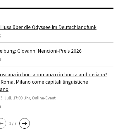
r. Huss über die Odyssee im Deutschlandfunk
6
eibung: Giovanni Nencioni-Preis 2026
6
toscana in bocca romana o in bocca ambrosiana?
 Roma, Milano come capitali linguistiche
liano
3. Juli, 17:00 Uhr, Online-Event
6
1 / 7