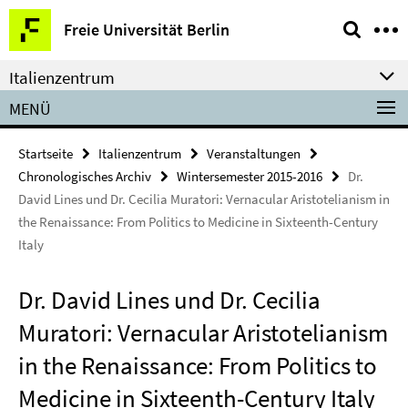
Springe
Service-
Freie Universität Berlin
direkt
Navigation
zu
Italienzentrum
Inhalt
MENÜ
Startseite
Italienzentrum
Veranstaltungen
Chronologisches Archiv
Wintersemester 2015-2016
Dr.
David Lines und Dr. Cecilia Muratori: Vernacular Aristotelianism in
the Renaissance: From Politics to Medicine in Sixteenth-Century
Italy
Dr. David Lines und Dr. Cecilia
Muratori: Vernacular Aristotelianism
in the Renaissance: From Politics to
Medicine in Sixteenth-Century Italy