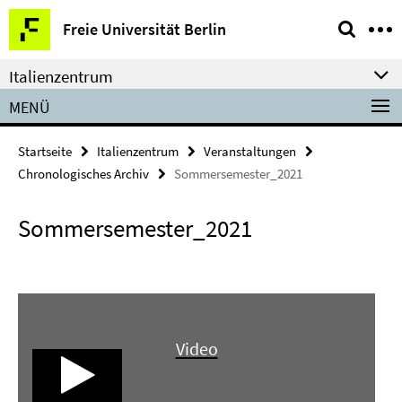
Springe
Service-
Freie Universität Berlin
direkt
Navigation
zu
Italienzentrum
Inhalt
MENÜ
Startseite
Italienzentrum
Veranstaltungen
Chronologisches Archiv
Sommersemester_2021
Sommersemester_2021
Video