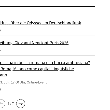
r. Huss über die Odyssee im Deutschlandfunk
6
eibung: Giovanni Nencioni-Preis 2026
6
toscana in bocca romana o in bocca ambrosiana?
 Roma, Milano come capitali linguistiche
liano
3. Juli, 17:00 Uhr, Online-Event
6
1 / 7