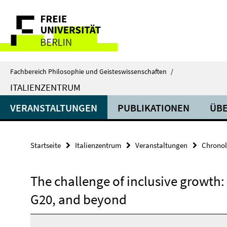
Springe
Service-
direkt
zu
Navigation
Inhalt
Fachbereich Philosophie und Geisteswissenschaften
/
ITALIENZENTRUM
VERANSTALTUNGEN
PUBLIKATIONEN
ÜBE
Startseite
Italienzentrum
Veranstaltungen
Chronol
The challenge of inclusive growth: 
G20, and beyond