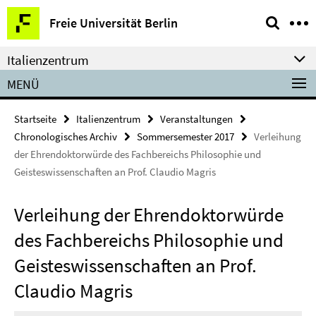
Springe
Service-
Freie Universität Berlin
direkt
Navigation
zu
Italienzentrum
Inhalt
MENÜ
Startseite
Italienzentrum
Veranstaltungen
Chronologisches Archiv
Sommersemester 2017
Verleihung
der Ehrendoktorwürde des Fachbereichs Philosophie und
Geisteswissenschaften an Prof. Claudio Magris
Verleihung der Ehrendoktorwürde
des Fachbereichs Philosophie und
Geisteswissenschaften an Prof.
Claudio Magris