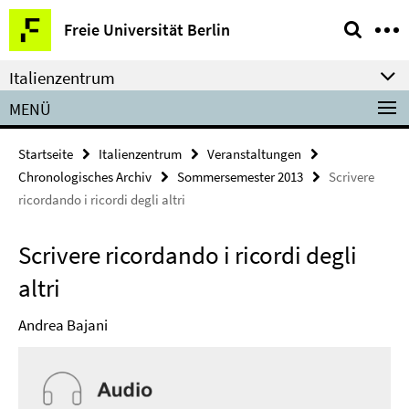
Springe
Service-
Freie Universität Berlin
direkt
Navigation
zu
Italienzentrum
Inhalt
MENÜ
Startseite
Italienzentrum
Veranstaltungen
Chronologisches Archiv
Sommersemester 2013
Scrivere
ricordando i ricordi degli altri
Scrivere ricordando i ricordi degli
altri
Andrea Bajani